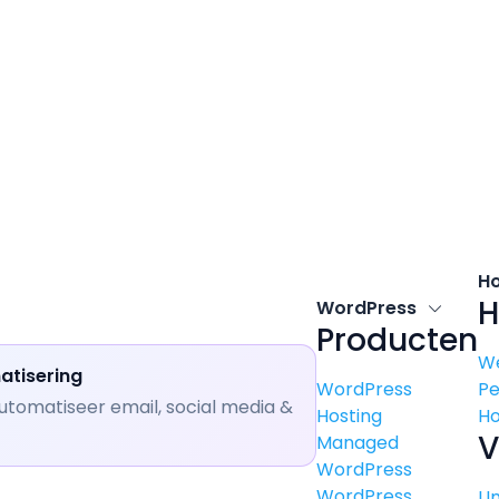
H
H
WordPress
Producten
W
atisering
WordPress
P
utomatiseer email, social media &
Hosting
Ho
V
Managed
WordPress
WordPress
U