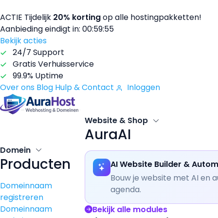
ACTIE
Tijdelijk
20% korting
op alle hostingpakketten!
Aanbieding eindigt in:
00:59:54
Bekijk acties
24/7 Support
Gratis Verhuisservice
99.9% Uptime
Over ons
Blog
Hulp & Contact
Inloggen
Website & Shop
AuraAI
Domein
Producten
AI Website Builder & Autom
Bouw je website met AI en a
Domeinnaam
agenda.
registreren
Domeinnaam
Bekijk alle modules