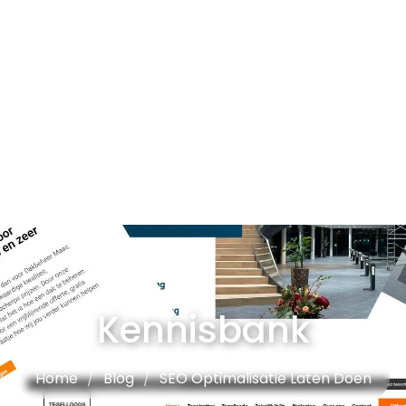
Kennisbank
Home
/
Blog
/
SEO Optimalisatie Laten Doen