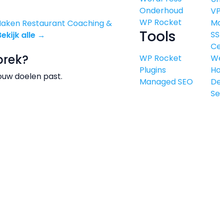
Onderhoud
V
WP Rocket
M
Maken
Restaurant
Coaching &
Tools
SS
Bekijk alle →
Ce
prek?
WP Rocket
W
Plugins
Ho
ouw doelen past.
Managed SEO
De
Se