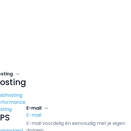
osting
osting
ebhosting
erformance
E-mail
sting
E-mail
PS
E-mail voordelig én eenvoudig met je eigen
domein.
nmanaged