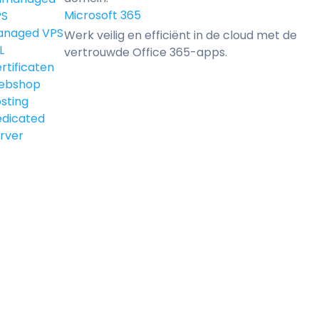
Microsoft 365
PS
anaged VPS
Werk veilig en efficiënt in de cloud met de
L
vertrouwde Office 365-apps.
rtificaten
ebshop
sting
dicated
rver