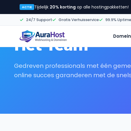
Tijdelijk
20% korting
op alle hostingpakketten!
ACTIE
24/7 Support
Gratis Verhuisservice
99.9% Uptim
Domein
Het Team
Gedreven professionals met één gemee
online succes garanderen met de snels