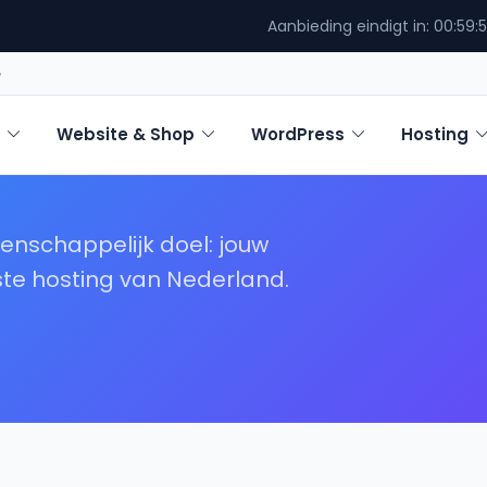
Aanbieding eindigt in:
00:59:
e
Website & Shop
WordPress
Hosting
nschappelijk doel: jouw
te hosting van Nederland.