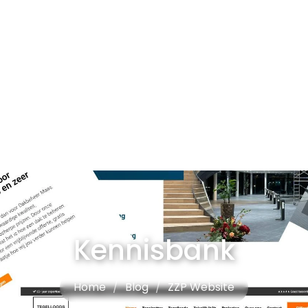
Kennisbank
Home
/
Blog
/
ZZP Website