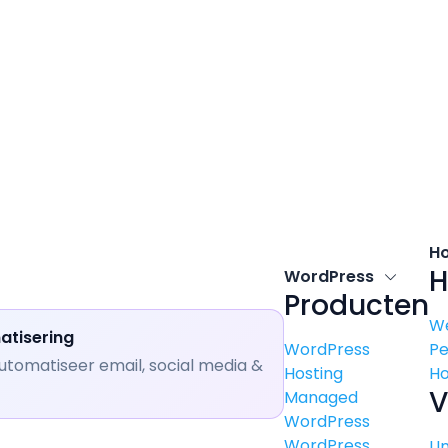
H
H
WordPress
Producten
W
atisering
WordPress
P
utomatiseer email, social media &
Hosting
Ho
V
Managed
WordPress
WordPress
U