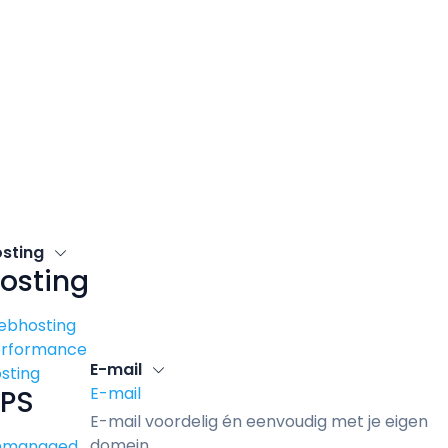
osting
osting
ebhosting
erformance
E-mail
sting
E-mail
PS
E-mail voordelig én eenvoudig met je eigen
domein.
nmanaged