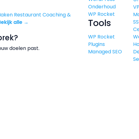
Onderhoud
V
WP Rocket
M
Maken
Restaurant
Coaching &
Tools
SS
Bekijk alle →
Ce
prek?
WP Rocket
W
Plugins
Ho
ouw doelen past.
Managed SEO
De
Se