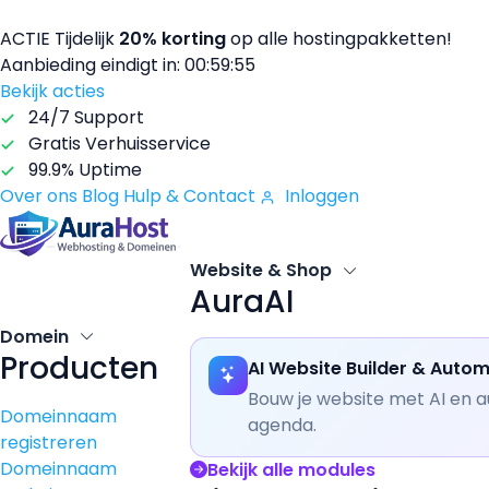
ACTIE
Tijdelijk
20% korting
op alle hostingpakketten!
Aanbieding eindigt in:
00:59:54
Bekijk acties
24/7 Support
Gratis Verhuisservice
99.9% Uptime
Over ons
Blog
Hulp & Contact
Inloggen
Website & Shop
AuraAI
Domein
Producten
AI Website Builder & Autom
Bouw je website met AI en a
Domeinnaam
agenda.
registreren
Domeinnaam
Bekijk alle modules