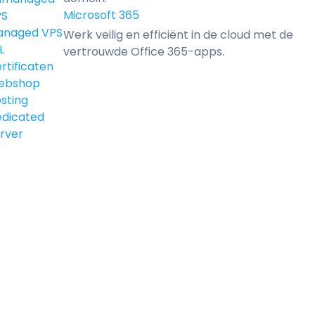
Microsoft 365
PS
anaged VPS
Werk veilig en efficiënt in de cloud met de
L
vertrouwde Office 365-apps.
rtificaten
ebshop
sting
dicated
rver