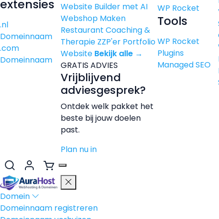
extensies
Website Builder met AI
WP Rocket
Webshop Maken
Tools
.nl
Restaurant
Coaching &
Domeinnaam
WP Rocket
Therapie
ZZP'er
Portfolio
.com
Plugins
Website
Bekijk alle →
Domeinnaam
Managed SEO
GRATIS ADVIES
Vrijblijvend
adviesgesprek?
Ontdek welk pakket het
beste bij jouw doelen
past.
Plan nu in
Domein
Domeinnaam registreren