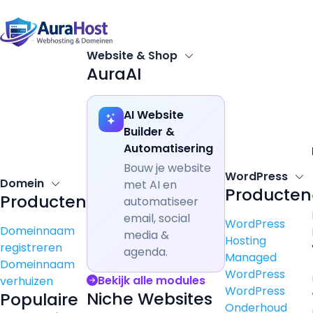
Website & Shop
AuraAI
AI Website
Builder &
Automatisering
Bouw je website
WordPress
Domein
met AI en
Producten
Producten
automatiseer
email, social
WordPress
Domeinnaam
media &
Hosting
registreren
agenda.
Managed
Domeinnaam
WordPress
Bekijk alle modules
verhuizen
WordPress
Niche Websites
Populaire
Onderhoud