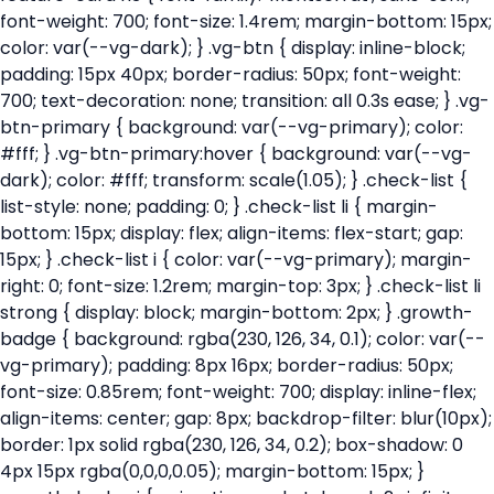
font-weight: 700; font-size: 1.4rem; margin-bottom: 15px;
color: var(--vg-dark); } .vg-btn { display: inline-block;
padding: 15px 40px; border-radius: 50px; font-weight:
700; text-decoration: none; transition: all 0.3s ease; } .vg-
btn-primary { background: var(--vg-primary); color:
#fff; } .vg-btn-primary:hover { background: var(--vg-
dark); color: #fff; transform: scale(1.05); } .check-list {
list-style: none; padding: 0; } .check-list li { margin-
bottom: 15px; display: flex; align-items: flex-start; gap:
15px; } .check-list i { color: var(--vg-primary); margin-
right: 0; font-size: 1.2rem; margin-top: 3px; } .check-list li
strong { display: block; margin-bottom: 2px; } .growth-
badge { background: rgba(230, 126, 34, 0.1); color: var(--
vg-primary); padding: 8px 16px; border-radius: 50px;
font-size: 0.85rem; font-weight: 700; display: inline-flex;
align-items: center; gap: 8px; backdrop-filter: blur(10px);
border: 1px solid rgba(230, 126, 34, 0.2); box-shadow: 0
4px 15px rgba(0,0,0,0.05); margin-bottom: 15px; }