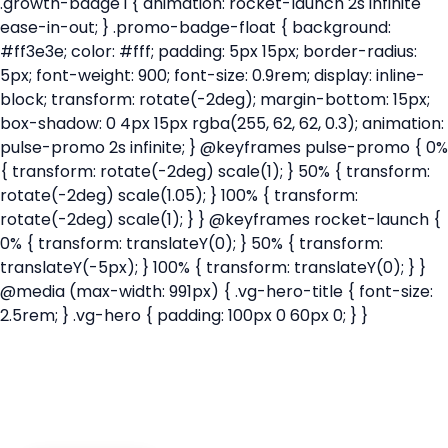
.growth-badge i { animation: rocket-launch 2s infinite
ease-in-out; } .promo-badge-float { background:
#ff3e3e; color: #fff; padding: 5px 15px; border-radius:
5px; font-weight: 900; font-size: 0.9rem; display: inline-
block; transform: rotate(-2deg); margin-bottom: 15px;
box-shadow: 0 4px 15px rgba(255, 62, 62, 0.3); animation:
pulse-promo 2s infinite; } @keyframes pulse-promo { 0%
{ transform: rotate(-2deg) scale(1); } 50% { transform:
rotate(-2deg) scale(1.05); } 100% { transform:
rotate(-2deg) scale(1); } } @keyframes rocket-launch {
0% { transform: translateY(0); } 50% { transform:
translateY(-5px); } 100% { transform: translateY(0); } }
@media (max-width: 991px) { .vg-hero-title { font-size:
2.5rem; } .vg-hero { padding: 100px 0 60px 0; } }