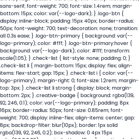
sans-serif; font-weight: 700; font-size: 1.4rem; margin-
bottom: 15px; color: var(--logo-dark); } .logo-btn {
display: inline-block; padding: 15px 40px; border-radius:
50px; font-weight: 700; text-decoration: none; transition:
all 0.3s ease; } .logo-btn-primary { background: var(--
logo-primary); color: #fff; } .logo-btn-primary:hover {
background: var(--logo-dark); color: #fff; transform:
scale(1.05); } .check-list { list-style: none; padding: 0; }
.check-list li { margin-bottom: 15px; display: flex; align-
items: flex-start; gap: 15px; } .check-list i { color: var(--
logo-primary); margin-right: 0; font-size: 1.2rem; margin-
top: 3px; } .check-list li strong { display: block; margin-
bottom: 2px; } .creative-badge { background: rgba(139,
92, 246, 0.1); color: var(--logo-primary); padding: 8px
16px; border-radius: 50px; font-size: 0.85rem; font-
weight: 700; display: inline-flex; align-items: center; gap:
8px; backdrop-filter: blur(10px); border: 1px solid
rgba(139, 92, 246, 0.2); box-shadow: 0 4px 15px