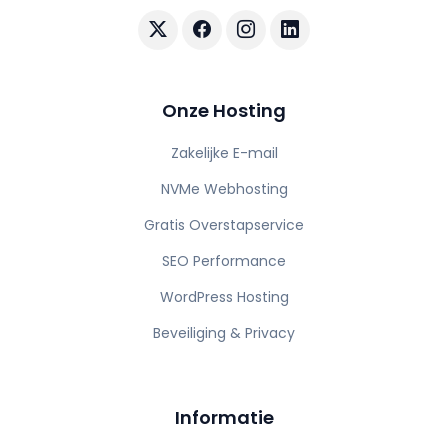
Volg AuraHost op X
Volg AuraHost op Facebook
Volg AuraHost op Instagram
Volg AuraHost op Linke
Onze Hosting
Zakelijke E-mail
NVMe Webhosting
Gratis Overstapservice
SEO Performance
WordPress Hosting
Beveiliging & Privacy
Informatie