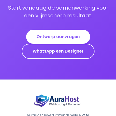
Start vandaag de samenwerking voor
een vlijmscherp resultaat.
Ontwerp aanvragen
WhatsApp een Designer
AuraHost levert razendsnelle NVMe