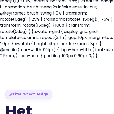
rgba(0,0,0,0.05); margin-bottom: 15px; } .creative-badge
i { animation: brush-swing 2s infinite ease-in-out; }
@keyframes brush-swing { 0% { transform:
rotate(0deg); } 25% { transform: rotate(-15deg); } 75% {
transform: rotate(15deg); } 100% { transform:
rotate(0deg); } } .swatch-grid { display: grid; grid-
template-columns: repeat(3, 1fr); gap: 10px; margin-top:
20px; } .swatch { height: 40px; border-radius: 8px; }
@media (max-width: 991px) { .logo-hero-title { font-size:
2.5rem; } .logo-hero { padding: 100px 0 60px 0; } }
Pixel Perfect Design
Het