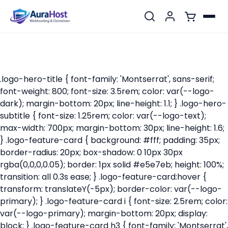
.logo-hero-title { font-family: 'Montserrat', sans-serif;
font-weight: 800; font-size: 3.5rem; color: var(--logo-
dark); margin-bottom: 20px; line-height: 1.1; } .logo-hero-
subtitle { font-size: 1.25rem; color: var(--logo-text);
max-width: 700px; margin-bottom: 30px; line-height: 1.6;
} .logo-feature-card { background: #fff; padding: 35px;
border-radius: 20px; box-shadow: 0 10px 30px
rgba(0,0,0,0.05); border: 1px solid #e5e7eb; height: 100%;
transition: all 0.3s ease; } .logo-feature-card:hover {
transform: translateY(-5px); border-color: var(--logo-
primary); } .logo-feature-card i { font-size: 2.5rem; color:
var(--logo-primary); margin-bottom: 20px; display:
block; } .logo-feature-card h3 { font-family: 'Montserrat',