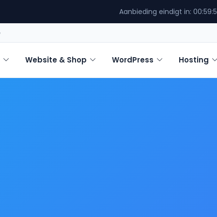
Aanbieding eindigt in:
00:59:
e
Website & Shop
WordPress
Hosting