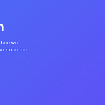
n
k hoe we
entatie die