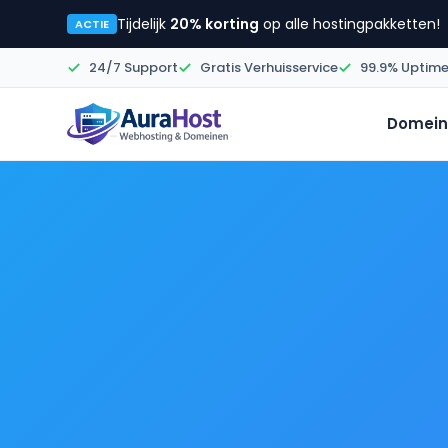
Tijdelijk
20% korting
op alle hostingpakketten!
ACTIE
24/7 Support
Gratis Verhuisservice
99.9% Uptim
Domein