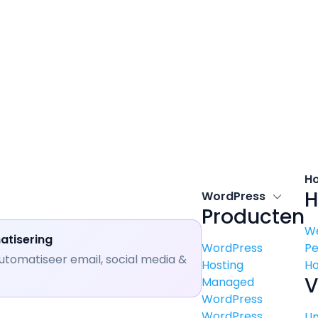
H
H
WordPress
Producten
W
atisering
WordPress
P
utomatiseer email, social media &
Hosting
Ho
V
Managed
WordPress
WordPress
U