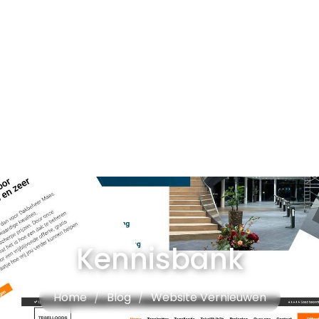
Kennisbank
Home
/
Blog
/
Website Vernieuwen