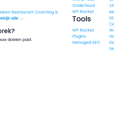
Onderhoud
V
WP Rocket
M
Maken
Restaurant
Coaching &
Tools
SS
Bekijk alle →
Ce
prek?
WP Rocket
W
Plugins
Ho
ouw doelen past.
Managed SEO
De
Se