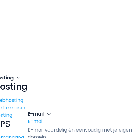
osting
osting
ebhosting
erformance
E-mail
sting
E-mail
PS
E-mail voordelig én eenvoudig met je eigen
domein.
nmanaged