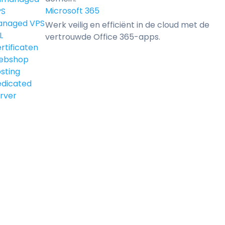
Microsoft 365
PS
anaged VPS
Werk veilig en efficiënt in de cloud met de
L
vertrouwde Office 365-apps.
rtificaten
ebshop
sting
dicated
rver