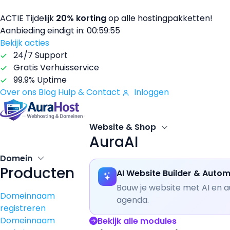
ACTIE
Tijdelijk
20% korting
op alle hostingpakketten!
Aanbieding eindigt in:
00:59:54
Bekijk acties
24/7 Support
Gratis Verhuisservice
99.9% Uptime
Over ons
Blog
Hulp & Contact
Inloggen
Website & Shop
AuraAI
Domein
Producten
AI Website Builder & Autom
Bouw je website met AI en a
Domeinnaam
agenda.
registreren
Domeinnaam
Bekijk alle modules